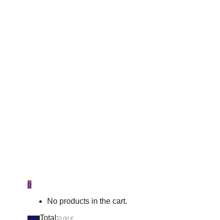
0
No products in the cart.
Total:
Cart
0,00
€